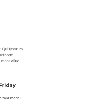
nt. Qui ipsorum
auctorem
s mons aliud
Friday
bitant morbi