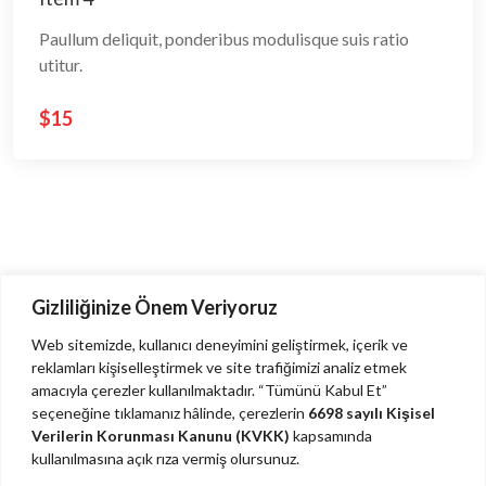
Paullum deliquit, ponderibus modulisque suis ratio
utitur.
$15
Item 1
Item 1
Item 1
Paullum deliquit, ponderibus modulisque suis ratio
Paullum deliquit, ponderibus modulisque suis ratio
Paullum deliquit, ponderibus modulisque suis ratio
Gizliliğinize Önem Veriyoruz
utitur.
utitur.
utitur.
Web sitemizde, kullanıcı deneyimini geliştirmek, içerik ve
reklamları kişiselleştirmek ve site trafiğimizi analiz etmek
$15
$15
$15
amacıyla çerezler kullanılmaktadır. “Tümünü Kabul Et”
Get In Touch With Us
seçeneğine tıklamanız hâlinde, çerezlerin
6698 sayılı Kişisel
Verilerin Korunması Kanunu (KVKK)
kapsamında
Lorem ipsum dolor sit amet, sed do eiusmod tempor
kullanılmasına açık rıza vermiş olursunuz.
Item 2
Item 2
Item 2
incididunt ut labore et dolore magna aliqua.