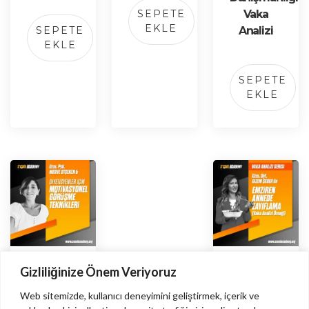
SEPETE
Vaka
EKLE
SEPETE
Analizi
EKLE
SEPETE
EKLE
Diyetisyenler
Emziren
Gizliliğinize Önem Veriyoruz
için
Annede
Web sitemizde, kullanıcı deneyimini geliştirmek, içerik ve
Motivasyonel
Zayıflama