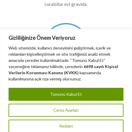
curabitur est gravida.
Gizliliğinize Önem Veriyoruz
Web sitemizde, kullanıcı deneyimini geliştirmek, içerik ve
reklamları kişiselleştirmek ve site trafiğimizi analiz etmek
amacıyla çerezler kullanılmaktadır. “Tümünü Kabul Et”
seçeneğine tıklamanız hâlinde, çerezlerin
6698 sayılı Kişisel
Verilerin Korunması Kanunu (KVKK)
kapsamında
kullanılmasına açık rıza vermiş olursunuz.
Feature Three
Tümünü Kabul Et
Morbi fringilla convallis sapien, id pulvinar odio volutpat
curabitur est gravida.
Çerez Ayarları
Reddet