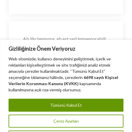
Ab illo tempore, ab est sed immemorabili.
Magna pars studiorum, prodita quaerimus.
Gizliliğinize Önem Veriyoruz
Phasellus laoreet lorem vel dolor.
Web sitemizde, kullanıcı deneyimini geliştirmek, içerik ve
reklamları kişiselleştirmek ve site trafiğimizi analiz etmek
Stephen Bowman
amacıyla çerezler kullanılmaktadır. “Tümünü Kabul Et”
detheme inc
seçeneğine tıklamanız hâlinde, çerezlerin
6698 sayılı Kişisel
Verilerin Korunması Kanunu (KVKK)
kapsamında
kullanılmasına açık rıza vermiş olursunuz.
Tümünü Kabul Et
Çerez Ayarları